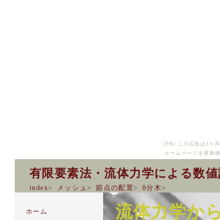
[PR] この広告は3
ホームページを更新後
有限要素法・流体力学による数値
index
>
メッシュ
>
節点の配置
>
8分木
>
流体力学か